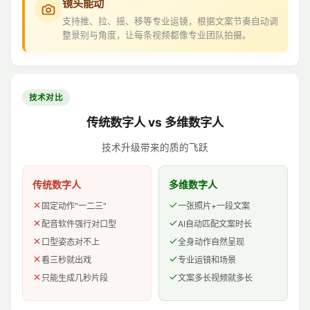
镜头能动
支持推、拉、摇、移等专业运镜，根据文案节奏自动调
整景别与角度，让每条视频都像专业团队拍摄。
技术对比
传统数字人 vs 多维数字人
技术升级带来的质的飞跃
传统数字人
多维数字人
固定动作"一二三"
一张照片+一段文案
配音软件强行对口型
AI自动匹配文案时长
口型姿态对不上
全身动作自然呈现
看三秒就出戏
专业运镜和场景
只能生成几秒片段
文案多长视频就多长